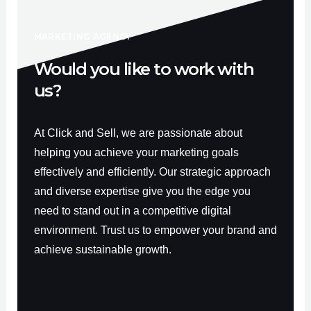
o
e
r
k
a
-
m
f
MARKETING AGENCY
Would you like to work with
us?
At Click and Sell, we are passionate about
helping you achieve your marketing goals
effectively and efficiently. Our strategic approach
and diverse expertise give you the edge you
need to stand out in a competitive digital
environment. Trust us to empower your brand and
achieve sustainable growth.