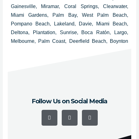
Gainesville, Miramar, Coral Springs, Clearwater,
Miami Gardens, Palm Bay, West Palm Beach,
Pompano Beach, Lakeland, Davie, Miami Beach,
Deltona, Plantation, Sunrise, Boca Ratón, Largo,
Melbourne, Palm Coast, Deerfield Beach, Boynton
Beach, Lauderhill, Weston, Fort Myers, Daytona
Beach, Delray Beach, Homestead, Tamarac y
Kissimmee.
Follow Us on Social Media
F
Y
I
a
o
n
c
u
s
e
t
t
b
u
a
o
b
g