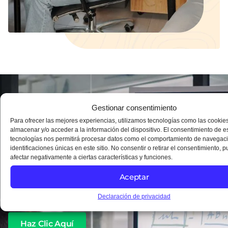
CONTÁCTANOS
Gestionar consentimiento
Para ofrecer las mejores experiencias, utilizamos tecnologías como las cookie
¿Estás listo para iniciar?
almacenar y/o acceder a la información del dispositivo. El consentimiento de e
tecnologías nos permitirá procesar datos como el comportamiento de navegaci
identificaciones únicas en este sitio. No consentir o retirar el consentimiento, 
Agenda una asesoría gratis en la cual escucharemos cada
afectar negativamente a ciertas características y funciones.
uno de tus requerimientos y te daremos las herramientas
Aceptar
necesarias para impulsar tu negocio.
Declaración de privacidad
Haz Clic Aquí